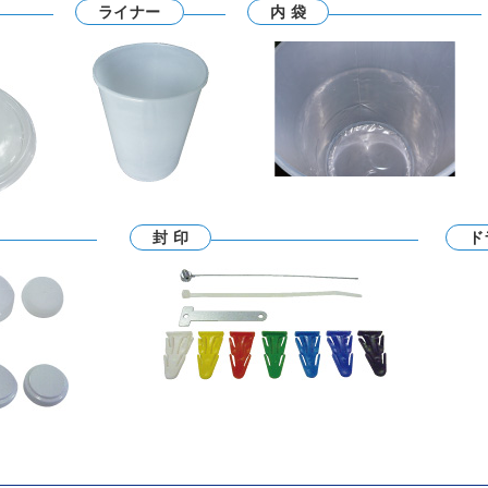
ライナー
内 袋
封 印
ド