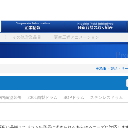
その他営業品目
更生工程アニメーション
HOME
>
製品・サ
D内面塗装缶
200L鋼製ドラム
SOPドラム
ステンレスドラム
幅広い品揃えでドラム缶容器に求められるあらゆるニーズに対応しま