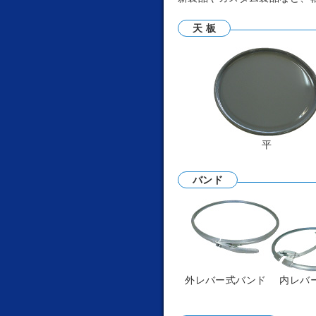
天 板
平
バンド
外レバー式バンド 内レバ