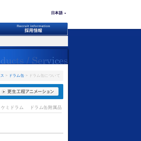
日本語
ビス
>
ドラム缶
> ドラム缶について
ケミドラム
ドラム缶附属品