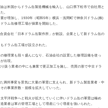
倉石油は米国からドラム缶製造機械を輸入し、山口県下松市で自社用と
した。
要が増加し、1930年（昭和5年）横浜・浅間町で神奈川ドラム(株)
のドラム缶修理工場が操業を開始した。
京に合資会社「日本ドラム缶製作所」が創設。企業として新ドラム缶の
にもドラム缶工場が設立された。
缶の修理業も段々盛んになり、石油会社の設置した修理設備を使っ
業が出現。
取り扱う業者の中にも兼業で更正加工を施し、売買の形で中古ドラ
。
発した満州事変を景気に大量の軍需に支えられ、新ドラム製造業者・中
にその事業所数・規模を拡大していった。
、太平洋戦争へと戦火が拡大していくに伴いドラム缶の軍需は極め
製造業者は軍の管理工場として増産につぐ増産を強いられた。