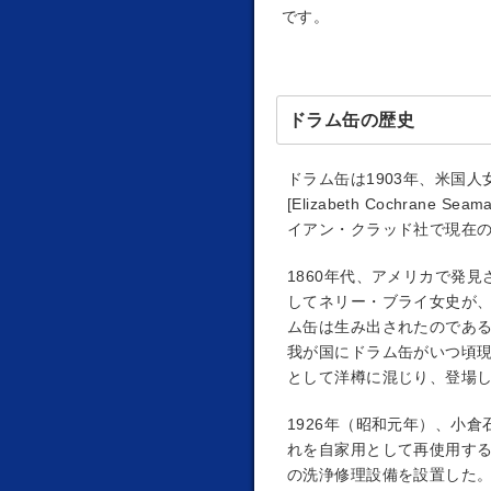
です。
ドラム缶の歴史
ドラム缶は1903年、米国人女
[Elizabeth Cochr
イアン・クラッド社で現在
1860年代、アメリカで発
してネリー・ブライ女史が
ム缶は生み出されたのであ
我が国にドラム缶がいつ頃
として洋樽に混じり、登場
1926年（昭和元年）、小
れを自家用として再使用す
の洗浄修理設備を設置した