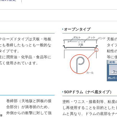
オープンタイプ
クローズドタイプは天板・地板
天板
とも巻締したもっとも一般的な
タイ
タイプです。
粘性
主に潤滑油・化学品・食品等に
等に
広く使用されています。
SOPドラム（ナベ底タイプ）
巻締部（天地版と胴板の接
塗料・ワニス・接着剤等、粘度
合部分）が渦巻状のため、
し再使用することを目的とした
外側からの衝撃に対して強
ムと異なり、ドラムの底部をナ