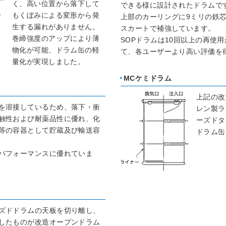
く、高い位置から落下して
できる様に設計されたドラムで
もくぼみによる変形から発
上部のカーリングに9ミリの鉄芯
生する漏れがありません。
スカートで補強しています。
巻締強度のアップにより薄
SOPドラムは10回以上の再使
物化が可能、ドラム缶の軽
て、各ユーザーより高い評価を
量化が実現しました。
MCケミドラム
上記の改
を溶接しているため、落下・衝
レン製ラ
触性および耐薬品性に優れ、化
ーズドタ
等の容器として貯蔵及び輸送容
ドラム缶
パフォーマンスに優れていま
ズドドラムの天板を切り離し、
したものが改造オープンドラム