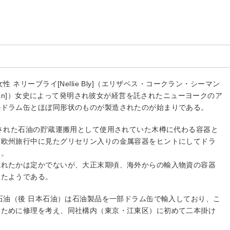
性 ネリーブライ[Nellie Bly]（エリザベス・コークラン・シーマン
ane Seaman]）女史によって発明され彼女が経営を託されたニューヨークのア
のドラム缶とほぼ同形状のものが製造されたのが始まりである。
見された石油の貯蔵運搬用として使用されていた木樽に代わる容器と
、欧州旅行中に見たグリセリン入りの金属容器をヒントにしてドラ
る。
現れたかは定かでないが、大正末期頃、海外からの輸入物資の容器
したようである。
倉石油（後 日本石油）は石油製品を一部ドラム缶で輸入しており、こ
るために修理を考え、同社構内（東京・江東区）に初めて二本掛け
。