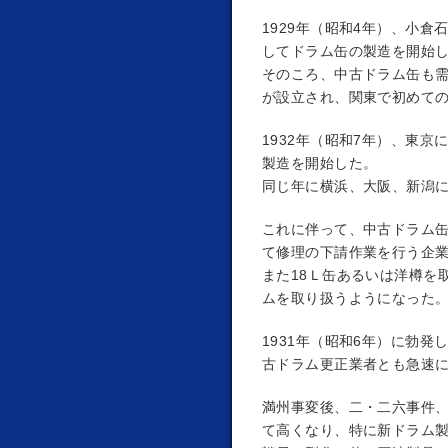
1929年（昭和4年）、小
してドラム缶の製造を開始
そのころ、中古ドラム缶も需
が設立され、関東で初めて
1932年（昭和7年）、東
製造を開始した。
同じ年に横浜、大阪、新潟
これに伴って、中古ドラム
て修理の下請作業を行う企
また18Ｌ缶あるいは洋樽を
ムを取り扱うようになった
1931年（昭和6年）に勃
古ドラム更正業者とも急速
満州事変後、二・二六事件
て高くなり、特に新ドラム