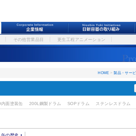
その他営業品目
更生工程アニメーション
HOME
>
製品・サー
D内面塗装缶
200L鋼製ドラム
SOPドラム
ステンレスドラム
ム缶の歴史